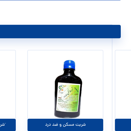
شربت مسکن و ضد درد
‌‌َ